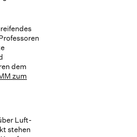
greifendes
 Professoren
te
d
ören dem
 IMM zum
über Luft-
kt stehen