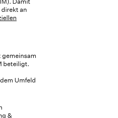
IM). Damit
 direkt an
ziellen
st gemeinsam
 beteiligt.
s dem Umfeld
n
ng &