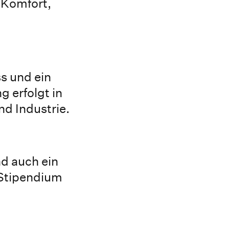
 Komfort,
s und ein
 erfolgt in
nd Industrie.
nd auch ein
 Stipendium