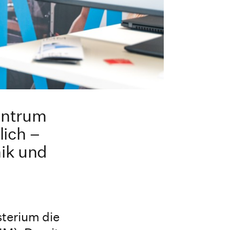
entrum
lich –
ik und
terium die