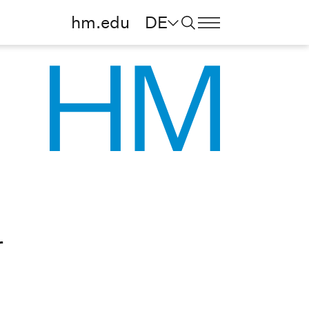
hm.edu
DE
r