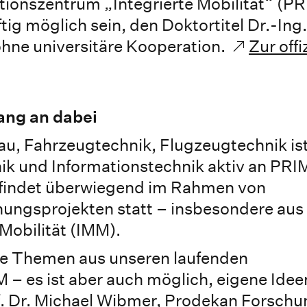
onszentrum „Integrierte Mobilität“ (PR
g möglich sein, den Doktortitel Dr.-Ing.
hne universitäre Kooperation.
Zur offi
fang an dabei
au, Fahrzeugtechnik, Flugzeugtechnik i
ik und Informationstechnik aktiv an PRIM
t findet überwiegend im Rahmen von
schungsprojekten statt – insbesondere au
Mobilität (IMM).
die Themen aus unseren laufenden
– es ist aber auch möglich, eigene Idee
. Dr. Michael Wibmer
, Prodekan Forschu