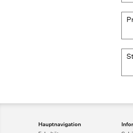
P
S
Hauptnavigation
Info