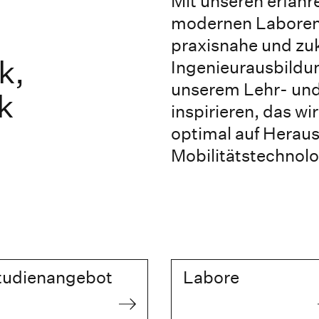
Mit unseren erfah
modernen Laboren s
praxisnahe und zuk
k,
Ingenieurausbildun
unserem Lehr- un
k
inspirieren, das wi
optimal auf Herau
Mobilitätstechnolo
tudienangebot
Labore