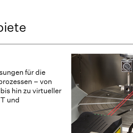
iete
sungen für die
prozessen – von
s hin zu virtueller
oT und