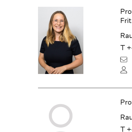
Pro
Fri
Rau
T +
Pro
Rau
T +