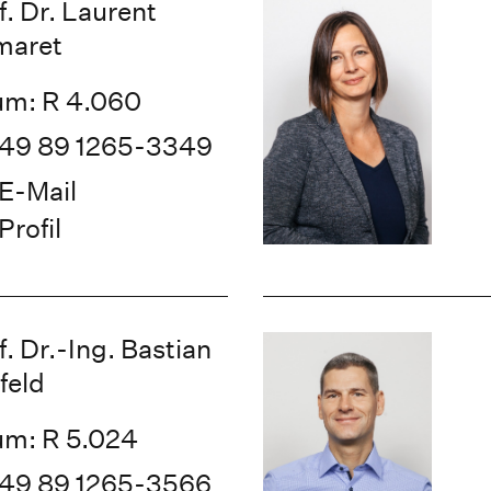
f. Dr. Laurent
maret
m: R 4.060
49 89 1265-3349
E-Mail
Profil
f. Dr.-Ing. Bastian
feld
m: R 5.024
49 89 1265-3566