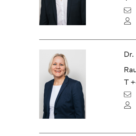
Dr.
Rau
T +