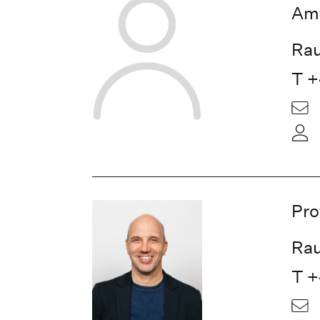
Am
Rau
T +
Pro
Rau
T +