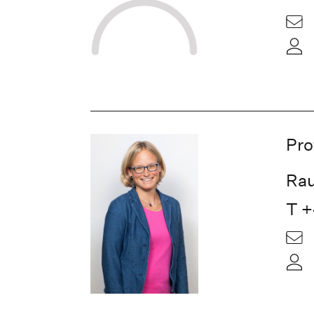
Pro
Ra
T +