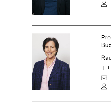
Pro
Bu
Rau
T +