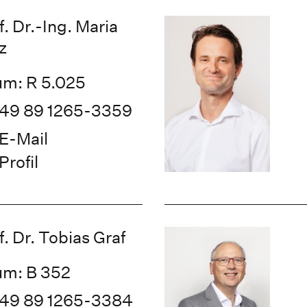
f. Dr.-Ing. Maria
tz
m: R 5.025
49 89 1265-3359
E-Mail
Profil
f. Dr. Tobias Graf
m: B 352
49 89 1265-3384