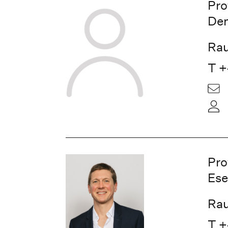
Pro
De
Rau
T +
Pro
Ese
Rau
T +